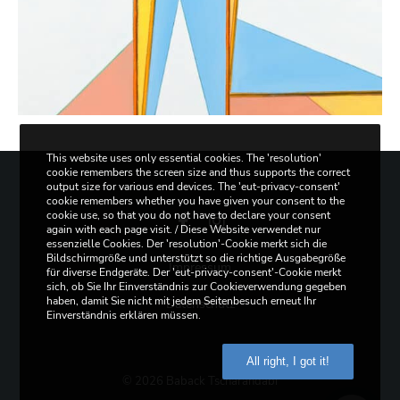
This website uses only essential cookies. The 'resolution'
cookie remembers the screen size and thus supports the correct
output size for various end devices. The 'eut-privacy-consent'
cookie remembers whether you have given your consent to the
cookie use, so that you do not have to declare your consent
again with each page visit. / Diese Website verwendet nur
Facebook
Instagram
essenzielle Cookies. Der 'resolution'-Cookie merkt sich die
Bildschirmgröße und unterstützt so die richtige Ausgabegröße
Impressum
für diverse Endgeräte. Der 'eut-privacy-consent'-Cookie merkt
sich, ob Sie Ihr Einverständnis zur Cookieverwendung gegeben
haben, damit Sie nicht mit jedem Seitenbesuch erneut Ihr
Datenschutz
Einverständnis erklären müssen.
All right, I got it!
© 2026 Baback Tscharandabi